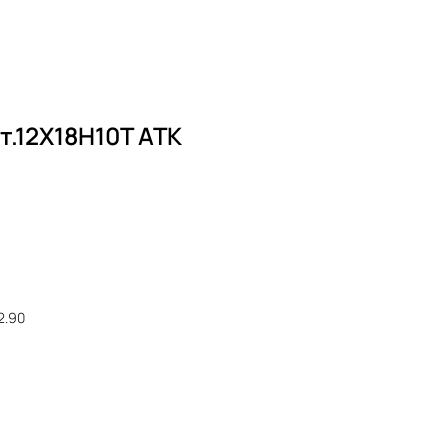
т.12Х18Н10Т ATK
2.90