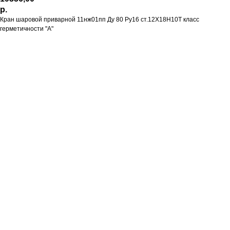
р.
Кран шаровой приварной 11нж01пп Ду 80 Ру16 ст.12Х18Н10Т класс
герметичности "А"