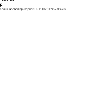
р.
Кран шаровой приварной DN 15 (1/2") PN64 AISI304