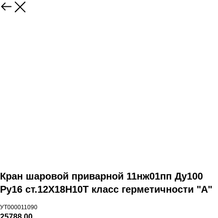
Кран шаровой приварной 11нж01пп Ду100
Ру16 ст.12Х18Н10Т класс герметичности "А"
УТ000011090
25788,00