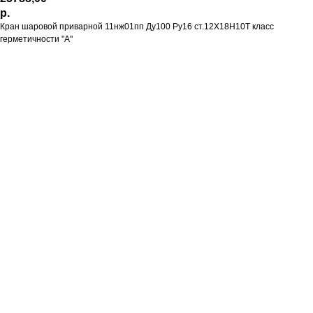
р.
Кран шаровой приварной 11нж01пп Ду100 Ру16 ст.12Х18Н10Т класс
герметичности "А"