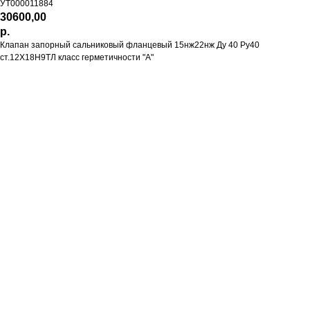
УТ000011884
30600,00
р.
Клапан запорный сальниковый фланцевый 15нж22нж Ду 40 Ру40
ст.12Х18Н9ТЛ класс герметичности "А"