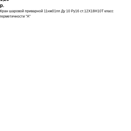
р.
Кран шаровой приварной 11нж01пп Ду 10 Ру16 ст.12Х18Н10Т класс
герметичности "А"