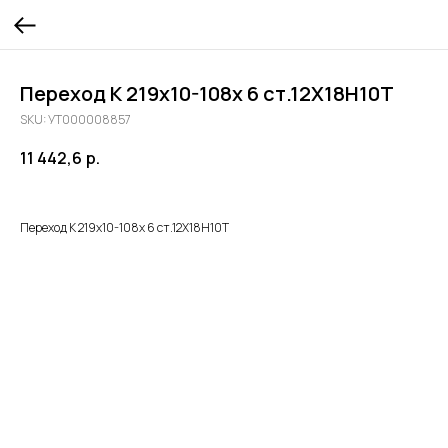
Переход К 219х10-108х 6 ст.12Х18Н10Т
SKU:
УТ000008857
11 442,6
р.
Переход К 219х10-108х 6 ст.12Х18Н10Т