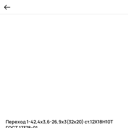
Переход 1-42,4х3,6-26,9х3(32х20) ст.12Х18Н10Т
ГОСТ 17378-01