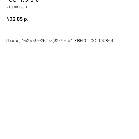
УТ000008811
402,85
р.
Переход 1-42,4х3,6-26,9х3(32х20) ст.12Х18Н10Т ГОСТ 17378-01