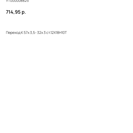
УТ000008825
714,95
р.
Переход К 57х 3,5- 32х 3 ст.12Х18Н10Т