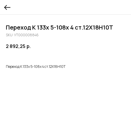
Переход К 133х 5-108х 4 ст.12Х18Н10Т
SKU:
УТ000008846
2 892,25
р.
Переход К 133х 5-108х 4 ст.12Х18Н10Т