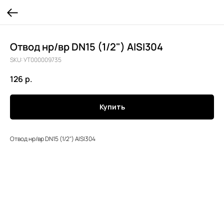
Отвод нр/вр DN15 (1/2") AISI304
SKU:
УТ000009735
126
р.
Купить
Отвод нр/вр DN15 (1/2") AISI304