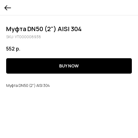
Муфта DN50 (2") AISI 304
SKU:
УТ000008938
552
р.
BUY NOW
Муфта DN50 (2") AISI 304