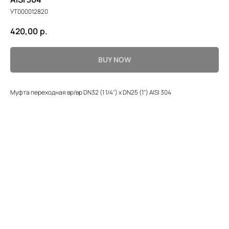
УТ000012820
420,00
р.
BUY NOW
Муфта переходная вр/вр DN32 (1 1/4") х DN25 (1") AISI 304