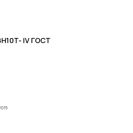
8Н10Т- lV ГОСТ
2015