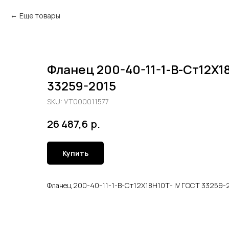
Еще товары
Фланец 200-40-11-1-В-Ст12Х1
33259-2015
SKU:
УТ000011577
р.
26 487,6
Купить
Фланец 200-40-11-1-В-Ст12Х18Н10Т- lV ГОСТ 33259-