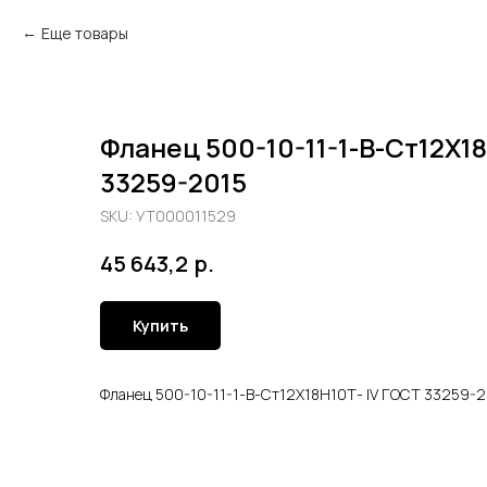
Еще товары
Фланец 500-10-11-1-В-Ст12Х1
33259-2015
SKU:
УТ000011529
р.
45 643,2
Купить
Фланец 500-10-11-1-В-Ст12Х18Н10Т- lV ГОСТ 33259-