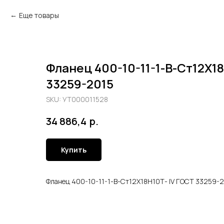
Еще товары
Фланец 400-10-11-1-В-Ст12Х1
33259-2015
SKU:
УТ000011528
р.
34 886,4
Купить
Фланец 400-10-11-1-В-Ст12Х18Н10Т- lV ГОСТ 33259-