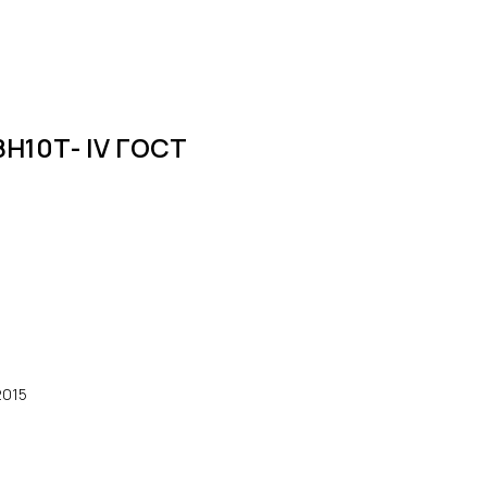
8Н10Т- lV ГОСТ
2015