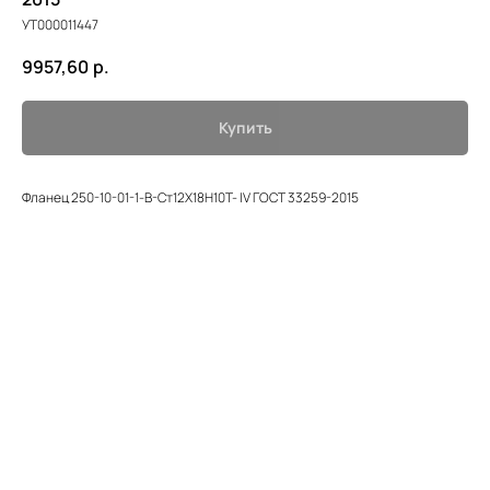
УТ000011447
9957,60
р.
Купить
Фланец 250-10-01-1-В-Ст12Х18Н10Т- lV ГОСТ 33259-2015