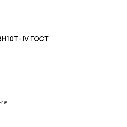
8Н10Т- lV ГОСТ
2015