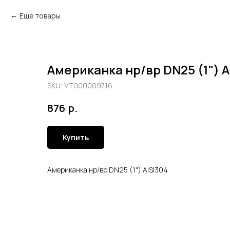
Еще товары
Американка нр/вр DN25 (1") A
SKU:
УТ000009716
р.
876
Купить
Американка нр/вр DN25 (1") AISI304